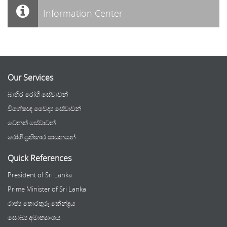
Information Center
Our Services
බාහිර රෝගී සේවාවන්
විශේෂඥ වෛද්‍ය සේවාවන්
වෙනත් සේවාවන්
රෝගී ප්‍රතිකාර සායනයන්
Quick References
President of Sri Lanka
Prime Minister of Sri Lanka
රාජ්‍ය තොරතුරු කේන්ද්‍රය
සෞඛ්‍ය අමාත්‍යාංශය