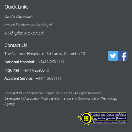
Quick Links
විශේෂ ඒකකයන්
අපගේ විශේෂඥ වෛද්‍යවරුන්
රෝගී ප්‍රතිකාර සායනයන්
Contact Us
The National Hospital of Sri Lanka, Colombo 10.
National Hospital
: +9411-2691111
Inquiries
: +9411-2693510
Accident Service
: +9411-2691111
Copyright © 2023 National Hospital of Sri Lanka. All Rights Reserved.
Developed In Association With the Information and Communication Technology
Agency.